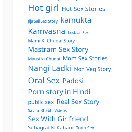
Hot girl
Hot Sex Stories
kamukta
Jija Sali Sex Story
Kamvasna
Lesbian Sex
Mami Ki Chudai Story
Mastram Sex Story
Mom Sex Stories
Mausi ki Chudai
Nangi Ladki
Non Veg Story
Oral Sex
Padosi
Porn story in Hindi
Real Sex Story
public sex
Savita Bhabhi Videos
Sex With Girlfriend
Suhagrat Ki Kahani
Train Sex