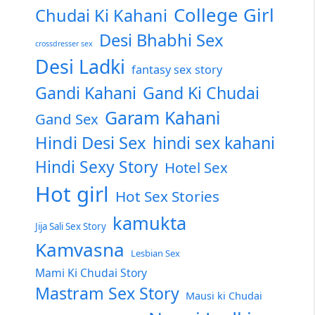
College Girl
Chudai Ki Kahani
Desi Bhabhi Sex
crossdresser sex
Desi Ladki
fantasy sex story
Gandi Kahani
Gand Ki Chudai
Garam Kahani
Gand Sex
Hindi Desi Sex
hindi sex kahani
Hindi Sexy Story
Hotel Sex
Hot girl
Hot Sex Stories
kamukta
Jija Sali Sex Story
Kamvasna
Lesbian Sex
Mami Ki Chudai Story
Mastram Sex Story
Mausi ki Chudai