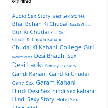
अति वांछित
Audio Sex Story
Best Sex Stories
Bhai Behan Ki Chudai
Bua Ki Chudai
Bur Ki Chudai
Call Girl
Chachi Ki Chudai Kahani
College Girl
Chudai Ki Kahani
Desi Bhabhi Sex
crossdresser sex
Desi Ladki
fantasy sex story
Gandi Kahani
Gand Ki Chudai
Garam Kahani
Gand Sex
Hindi Desi Sex
hindi sex kahani
Hindi Sexy Story
Hotel Sex