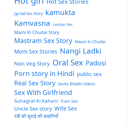
Hot girl
Hot Sex Stories
kamukta
Jija Sali Sex Story
Kamvasna
Lesbian Sex
Mami Ki Chudai Story
Mastram Sex Story
Mausi ki Chudai
Nangi Ladki
Mom Sex Stories
Oral Sex
Padosi
Non Veg Story
Porn story in Hindi
public sex
Real Sex Story
Savita Bhabhi Videos
Sex With Girlfriend
Suhagrat Ki Kahani
Train Sex
Wife Sex
Uncle Sex story
रंडी की चुदाई की कहानियाँ