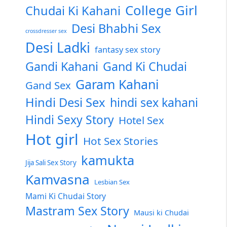
College Girl
Chudai Ki Kahani
Desi Bhabhi Sex
crossdresser sex
Desi Ladki
fantasy sex story
Gandi Kahani
Gand Ki Chudai
Garam Kahani
Gand Sex
Hindi Desi Sex
hindi sex kahani
Hindi Sexy Story
Hotel Sex
Hot girl
Hot Sex Stories
kamukta
Jija Sali Sex Story
Kamvasna
Lesbian Sex
Mami Ki Chudai Story
Mastram Sex Story
Mausi ki Chudai