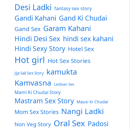
Desi Ladki
fantasy sex story
Gandi Kahani
Gand Ki Chudai
Garam Kahani
Gand Sex
Hindi Desi Sex
hindi sex kahani
Hindi Sexy Story
Hotel Sex
Hot girl
Hot Sex Stories
kamukta
Jija Sali Sex Story
Kamvasna
Lesbian Sex
Mami Ki Chudai Story
Mastram Sex Story
Mausi ki Chudai
Nangi Ladki
Mom Sex Stories
Oral Sex
Padosi
Non Veg Story