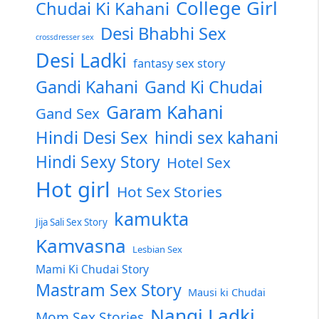
College Girl
Chudai Ki Kahani
Desi Bhabhi Sex
crossdresser sex
Desi Ladki
fantasy sex story
Gandi Kahani
Gand Ki Chudai
Garam Kahani
Gand Sex
Hindi Desi Sex
hindi sex kahani
Hindi Sexy Story
Hotel Sex
Hot girl
Hot Sex Stories
kamukta
Jija Sali Sex Story
Kamvasna
Lesbian Sex
Mami Ki Chudai Story
Mastram Sex Story
Mausi ki Chudai
Nangi Ladki
Mom Sex Stories