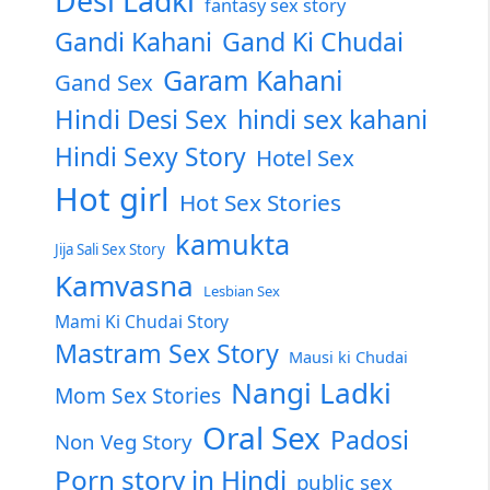
Desi Ladki
fantasy sex story
Gandi Kahani
Gand Ki Chudai
Garam Kahani
Gand Sex
Hindi Desi Sex
hindi sex kahani
Hindi Sexy Story
Hotel Sex
Hot girl
Hot Sex Stories
kamukta
Jija Sali Sex Story
Kamvasna
Lesbian Sex
Mami Ki Chudai Story
Mastram Sex Story
Mausi ki Chudai
Nangi Ladki
Mom Sex Stories
Oral Sex
Padosi
Non Veg Story
Porn story in Hindi
public sex