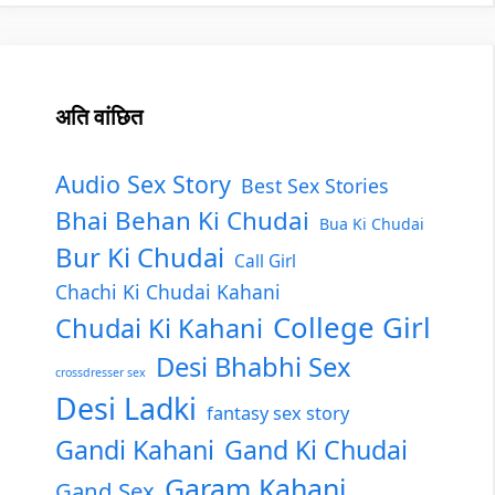
अति वांछित
Audio Sex Story
Best Sex Stories
Bhai Behan Ki Chudai
Bua Ki Chudai
Bur Ki Chudai
Call Girl
Chachi Ki Chudai Kahani
College Girl
Chudai Ki Kahani
Desi Bhabhi Sex
crossdresser sex
Desi Ladki
fantasy sex story
Gandi Kahani
Gand Ki Chudai
Garam Kahani
Gand Sex