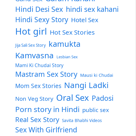
Hindi Desi Sex
hindi sex kahani
Hindi Sexy Story
Hotel Sex
Hot girl
Hot Sex Stories
kamukta
Jija Sali Sex Story
Kamvasna
Lesbian Sex
Mami Ki Chudai Story
Mastram Sex Story
Mausi ki Chudai
Nangi Ladki
Mom Sex Stories
Oral Sex
Padosi
Non Veg Story
Porn story in Hindi
public sex
Real Sex Story
Savita Bhabhi Videos
Sex With Girlfriend