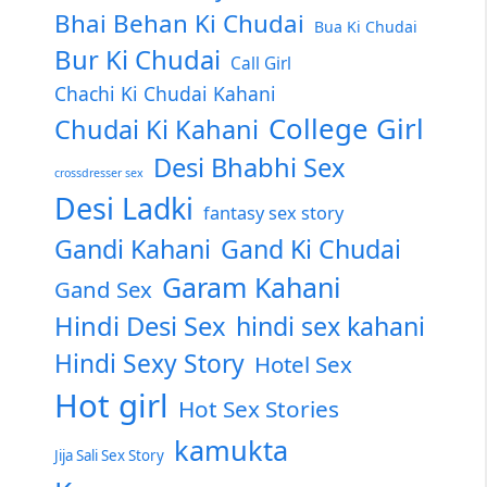
Bhai Behan Ki Chudai
Bua Ki Chudai
Bur Ki Chudai
Call Girl
Chachi Ki Chudai Kahani
College Girl
Chudai Ki Kahani
Desi Bhabhi Sex
crossdresser sex
Desi Ladki
fantasy sex story
Gandi Kahani
Gand Ki Chudai
Garam Kahani
Gand Sex
Hindi Desi Sex
hindi sex kahani
Hindi Sexy Story
Hotel Sex
Hot girl
Hot Sex Stories
kamukta
Jija Sali Sex Story