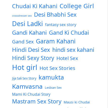
College Girl
Chudai Ki Kahani
Desi Bhabhi Sex
crossdresser sex
Desi Ladki
fantasy sex story
Gandi Kahani
Gand Ki Chudai
Garam Kahani
Gand Sex
Hindi Desi Sex
hindi sex kahani
Hindi Sexy Story
Hotel Sex
Hot girl
Hot Sex Stories
kamukta
Jija Sali Sex Story
Kamvasna
Lesbian Sex
Mami Ki Chudai Story
Mastram Sex Story
Mausi ki Chudai