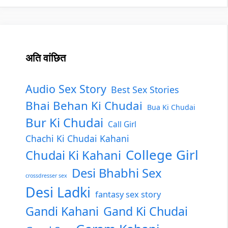
अति वांछित
Audio Sex Story
Best Sex Stories
Bhai Behan Ki Chudai
Bua Ki Chudai
Bur Ki Chudai
Call Girl
Chachi Ki Chudai Kahani
College Girl
Chudai Ki Kahani
Desi Bhabhi Sex
crossdresser sex
Desi Ladki
fantasy sex story
Gandi Kahani
Gand Ki Chudai