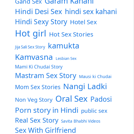
Garam Kahani
Gand Sex
Hindi Desi Sex
hindi sex kahani
Hindi Sexy Story
Hotel Sex
Hot girl
Hot Sex Stories
kamukta
Jija Sali Sex Story
Kamvasna
Lesbian Sex
Mami Ki Chudai Story
Mastram Sex Story
Mausi ki Chudai
Nangi Ladki
Mom Sex Stories
Oral Sex
Padosi
Non Veg Story
Porn story in Hindi
public sex
Real Sex Story
Savita Bhabhi Videos
Sex With Girlfriend