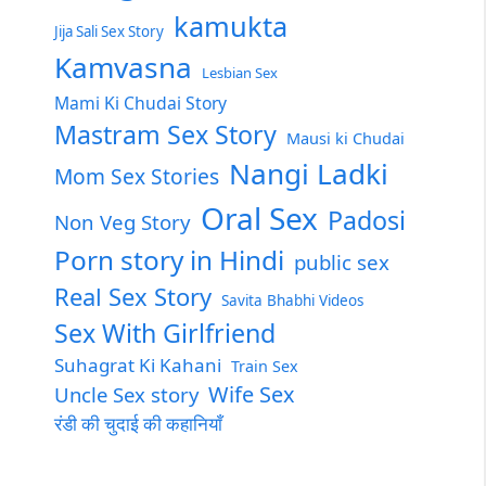
kamukta
Jija Sali Sex Story
Kamvasna
Lesbian Sex
Mami Ki Chudai Story
Mastram Sex Story
Mausi ki Chudai
Nangi Ladki
Mom Sex Stories
Oral Sex
Padosi
Non Veg Story
Porn story in Hindi
public sex
Real Sex Story
Savita Bhabhi Videos
Sex With Girlfriend
Suhagrat Ki Kahani
Train Sex
Wife Sex
Uncle Sex story
रंडी की चुदाई की कहानियाँ