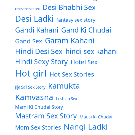
Desi Bhabhi Sex
crossdresser sex
Desi Ladki
fantasy sex story
Gandi Kahani
Gand Ki Chudai
Garam Kahani
Gand Sex
Hindi Desi Sex
hindi sex kahani
Hindi Sexy Story
Hotel Sex
Hot girl
Hot Sex Stories
kamukta
Jija Sali Sex Story
Kamvasna
Lesbian Sex
Mami Ki Chudai Story
Mastram Sex Story
Mausi ki Chudai
Nangi Ladki
Mom Sex Stories