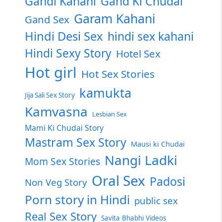
Gandi Kahani
Gand Ki Chudai
Garam Kahani
Gand Sex
Hindi Desi Sex
hindi sex kahani
Hindi Sexy Story
Hotel Sex
Hot girl
Hot Sex Stories
kamukta
Jija Sali Sex Story
Kamvasna
Lesbian Sex
Mami Ki Chudai Story
Mastram Sex Story
Mausi ki Chudai
Nangi Ladki
Mom Sex Stories
Oral Sex
Padosi
Non Veg Story
Porn story in Hindi
public sex
Real Sex Story
Savita Bhabhi Videos