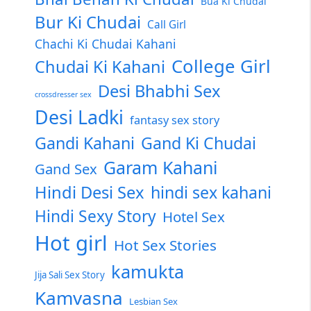
Bua Ki Chudai
Bur Ki Chudai
Call Girl
Chachi Ki Chudai Kahani
College Girl
Chudai Ki Kahani
Desi Bhabhi Sex
crossdresser sex
Desi Ladki
fantasy sex story
Gandi Kahani
Gand Ki Chudai
Garam Kahani
Gand Sex
Hindi Desi Sex
hindi sex kahani
Hindi Sexy Story
Hotel Sex
Hot girl
Hot Sex Stories
kamukta
Jija Sali Sex Story
Kamvasna
Lesbian Sex