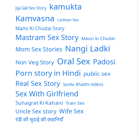
kamukta
Jija Sali Sex Story
Kamvasna
Lesbian Sex
Mami Ki Chudai Story
Mastram Sex Story
Mausi ki Chudai
Nangi Ladki
Mom Sex Stories
Oral Sex
Padosi
Non Veg Story
Porn story in Hindi
public sex
Real Sex Story
Savita Bhabhi Videos
Sex With Girlfriend
Suhagrat Ki Kahani
Train Sex
Wife Sex
Uncle Sex story
रंडी की चुदाई की कहानियाँ