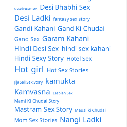
Desi Bhabhi Sex
crossdresser sex
Desi Ladki
fantasy sex story
Gandi Kahani
Gand Ki Chudai
Garam Kahani
Gand Sex
Hindi Desi Sex
hindi sex kahani
Hindi Sexy Story
Hotel Sex
Hot girl
Hot Sex Stories
kamukta
Jija Sali Sex Story
Kamvasna
Lesbian Sex
Mami Ki Chudai Story
Mastram Sex Story
Mausi ki Chudai
Nangi Ladki
Mom Sex Stories