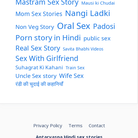
Mastram Sex Story
Mausi ki Chudai
Nangi Ladki
Mom Sex Stories
Oral Sex
Padosi
Non Veg Story
Porn story in Hindi
public sex
Real Sex Story
Savita Bhabhi Videos
Sex With Girlfriend
Suhagrat Ki Kahani
Train Sex
Wife Sex
Uncle Sex story
रंडी की चुदाई की कहानियाँ
Privacy Policy
Terms
Contact
Antarvasna Hindi sex stories