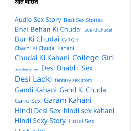
अति वांछित
Audio Sex Story
Best Sex Stories
Bhai Behan Ki Chudai
Bua Ki Chudai
Bur Ki Chudai
Call Girl
Chachi Ki Chudai Kahani
College Girl
Chudai Ki Kahani
Desi Bhabhi Sex
crossdresser sex
Desi Ladki
fantasy sex story
Gandi Kahani
Gand Ki Chudai
Garam Kahani
Gand Sex
Hindi Desi Sex
hindi sex kahani
Hindi Sexy Story
Hotel Sex