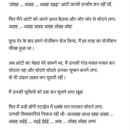
‘ओहह … आहह … आहह उइइ!’ आंटी काफी एन्जॉय कर रहीं थीं.
फिर मैंने आंटी को अपने ऊपर बैठाया और जोर जोर से चोदने लगा-
आहह … आहह आहह आहह ओहह ओह!
कुछ देर के बाद हमने पोजीशन चेंज किया, मैं हर तरह का पोजीशन
सीखा हुआ था।
अब आंटी का चेहरा मेरे सामने था, मैं उनकी गांड मसल मसल कर
चोदता रहा और चोदते चोदते उनका चुम्बन करने लगा.
वो भी उछल उछल कर चुदती रही।
मैं उनकी चूचियों को दबा कर चूसने लगा खूब!
फिर मैं उन्हें डॉगी स्टाईल में धक्के मार मारकर चोदने लगा.
उनकी सिसकारियां निकल रही थी- आआहह आआ हहह आहह …
आहह अईई … उइई ईईई … आह … ओहह ओहह उम्म!