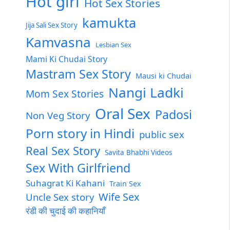
Hot girl
Hot Sex Stories
kamukta
Jija Sali Sex Story
Kamvasna
Lesbian Sex
Mami Ki Chudai Story
Mastram Sex Story
Mausi ki Chudai
Nangi Ladki
Mom Sex Stories
Oral Sex
Padosi
Non Veg Story
Porn story in Hindi
public sex
Real Sex Story
Savita Bhabhi Videos
Sex With Girlfriend
Suhagrat Ki Kahani
Train Sex
Wife Sex
Uncle Sex story
रंडी की चुदाई की कहानियाँ