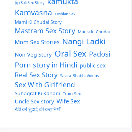
kamukta
Jija Sali Sex Story
Kamvasna
Lesbian Sex
Mami Ki Chudai Story
Mastram Sex Story
Mausi ki Chudai
Nangi Ladki
Mom Sex Stories
Oral Sex
Padosi
Non Veg Story
Porn story in Hindi
public sex
Real Sex Story
Savita Bhabhi Videos
Sex With Girlfriend
Suhagrat Ki Kahani
Train Sex
Wife Sex
Uncle Sex story
रंडी की चुदाई की कहानियाँ