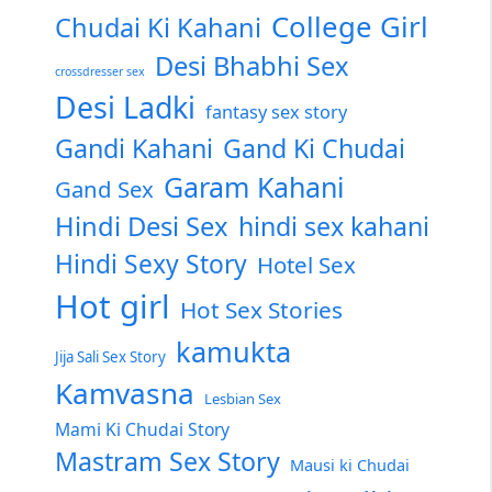
College Girl
Chudai Ki Kahani
Desi Bhabhi Sex
crossdresser sex
Desi Ladki
fantasy sex story
Gandi Kahani
Gand Ki Chudai
Garam Kahani
Gand Sex
Hindi Desi Sex
hindi sex kahani
Hindi Sexy Story
Hotel Sex
Hot girl
Hot Sex Stories
kamukta
Jija Sali Sex Story
Kamvasna
Lesbian Sex
Mami Ki Chudai Story
Mastram Sex Story
Mausi ki Chudai