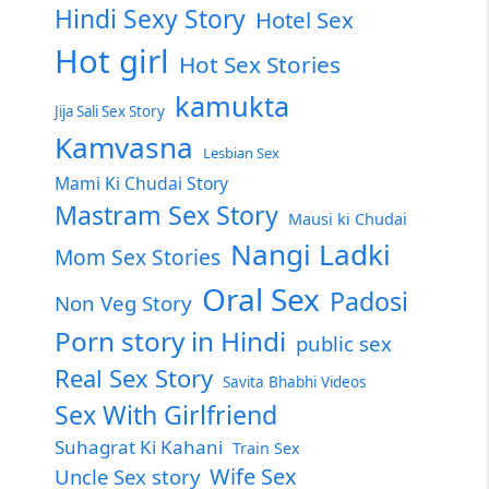
Hindi Sexy Story
Hotel Sex
Hot girl
Hot Sex Stories
kamukta
Jija Sali Sex Story
Kamvasna
Lesbian Sex
Mami Ki Chudai Story
Mastram Sex Story
Mausi ki Chudai
Nangi Ladki
Mom Sex Stories
Oral Sex
Padosi
Non Veg Story
Porn story in Hindi
public sex
Real Sex Story
Savita Bhabhi Videos
Sex With Girlfriend
Suhagrat Ki Kahani
Train Sex
Wife Sex
Uncle Sex story