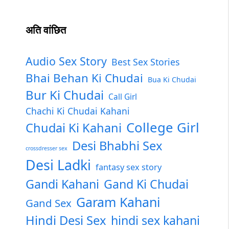
अति वांछित
Audio Sex Story
Best Sex Stories
Bhai Behan Ki Chudai
Bua Ki Chudai
Bur Ki Chudai
Call Girl
Chachi Ki Chudai Kahani
College Girl
Chudai Ki Kahani
Desi Bhabhi Sex
crossdresser sex
Desi Ladki
fantasy sex story
Gandi Kahani
Gand Ki Chudai
Garam Kahani
Gand Sex
Hindi Desi Sex
hindi sex kahani