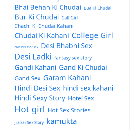
Bhai Behan Ki Chudai
Bua Ki Chudai
Bur Ki Chudai
Call Girl
Chachi Ki Chudai Kahani
College Girl
Chudai Ki Kahani
Desi Bhabhi Sex
crossdresser sex
Desi Ladki
fantasy sex story
Gandi Kahani
Gand Ki Chudai
Garam Kahani
Gand Sex
Hindi Desi Sex
hindi sex kahani
Hindi Sexy Story
Hotel Sex
Hot girl
Hot Sex Stories
kamukta
Jija Sali Sex Story