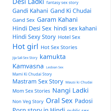
Desi Ladki
fantasy sex story
Gandi Kahani
Gand Ki Chudai
Garam Kahani
Gand Sex
Hindi Desi Sex
hindi sex kahani
Hindi Sexy Story
Hotel Sex
Hot girl
Hot Sex Stories
kamukta
Jija Sali Sex Story
Kamvasna
Lesbian Sex
Mami Ki Chudai Story
Mastram Sex Story
Mausi ki Chudai
Nangi Ladki
Mom Sex Stories
Oral Sex
Padosi
Non Veg Story
Porn story in Hindi
public sex