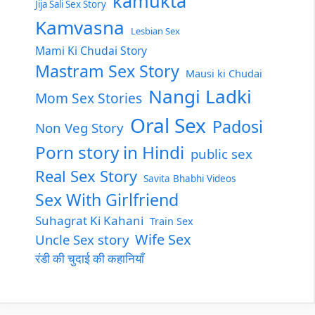
kamukta
Jija Sali Sex Story
Kamvasna
Lesbian Sex
Mami Ki Chudai Story
Mastram Sex Story
Mausi ki Chudai
Nangi Ladki
Mom Sex Stories
Oral Sex
Padosi
Non Veg Story
Porn story in Hindi
public sex
Real Sex Story
Savita Bhabhi Videos
Sex With Girlfriend
Suhagrat Ki Kahani
Train Sex
Wife Sex
Uncle Sex story
रंडी की चुदाई की कहानियाँ