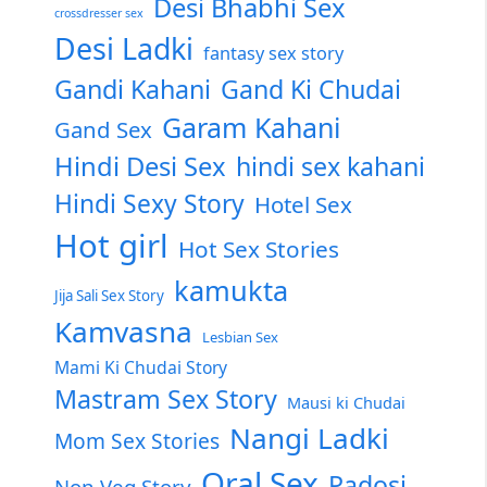
Desi Bhabhi Sex
crossdresser sex
Desi Ladki
fantasy sex story
Gandi Kahani
Gand Ki Chudai
Garam Kahani
Gand Sex
Hindi Desi Sex
hindi sex kahani
Hindi Sexy Story
Hotel Sex
Hot girl
Hot Sex Stories
kamukta
Jija Sali Sex Story
Kamvasna
Lesbian Sex
Mami Ki Chudai Story
Mastram Sex Story
Mausi ki Chudai
Nangi Ladki
Mom Sex Stories
Oral Sex
Padosi
Non Veg Story