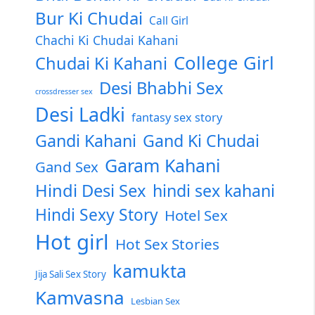
Bur Ki Chudai
Call Girl
Chachi Ki Chudai Kahani
College Girl
Chudai Ki Kahani
Desi Bhabhi Sex
crossdresser sex
Desi Ladki
fantasy sex story
Gandi Kahani
Gand Ki Chudai
Garam Kahani
Gand Sex
Hindi Desi Sex
hindi sex kahani
Hindi Sexy Story
Hotel Sex
Hot girl
Hot Sex Stories
kamukta
Jija Sali Sex Story
Kamvasna
Lesbian Sex