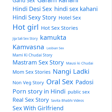
Gand Sex
Hindi Desi Sex
hindi sex kahani
Hindi Sexy Story
Hotel Sex
Hot girl
Hot Sex Stories
kamukta
Jija Sali Sex Story
Kamvasna
Lesbian Sex
Mami Ki Chudai Story
Mastram Sex Story
Mausi ki Chudai
Nangi Ladki
Mom Sex Stories
Oral Sex
Padosi
Non Veg Story
Porn story in Hindi
public sex
Real Sex Story
Savita Bhabhi Videos
Sex With Girlfriend