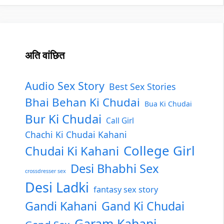
अति वांछित
Audio Sex Story
Best Sex Stories
Bhai Behan Ki Chudai
Bua Ki Chudai
Bur Ki Chudai
Call Girl
Chachi Ki Chudai Kahani
College Girl
Chudai Ki Kahani
Desi Bhabhi Sex
crossdresser sex
Desi Ladki
fantasy sex story
Gandi Kahani
Gand Ki Chudai
Garam Kahani