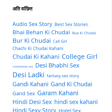
अति वांछित
Audio Sex Story
Best Sex Stories
Bhai Behan Ki Chudai
Bua Ki Chudai
Bur Ki Chudai
Call Girl
Chachi Ki Chudai Kahani
College Girl
Chudai Ki Kahani
Desi Bhabhi Sex
crossdresser sex
Desi Ladki
fantasy sex story
Gandi Kahani
Gand Ki Chudai
Garam Kahani
Gand Sex
Hindi Desi Sex
hindi sex kahani
Hindi Sexy Story
Hotel Sex