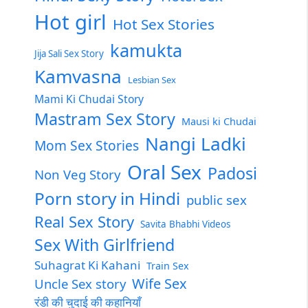
Hot girl
Hot Sex Stories
kamukta
Jija Sali Sex Story
Kamvasna
Lesbian Sex
Mami Ki Chudai Story
Mastram Sex Story
Mausi ki Chudai
Nangi Ladki
Mom Sex Stories
Oral Sex
Padosi
Non Veg Story
Porn story in Hindi
public sex
Real Sex Story
Savita Bhabhi Videos
Sex With Girlfriend
Suhagrat Ki Kahani
Train Sex
Wife Sex
Uncle Sex story
रंडी की चुदाई की कहानियाँ