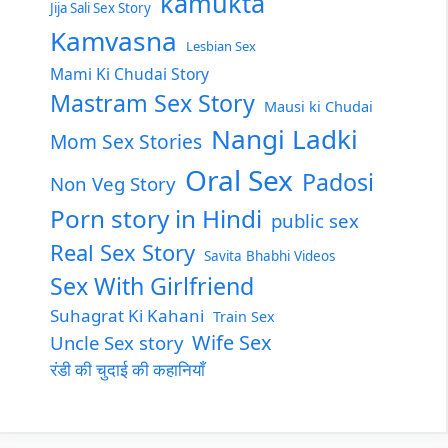
kamukta
Jija Sali Sex Story
Kamvasna
Lesbian Sex
Mami Ki Chudai Story
Mastram Sex Story
Mausi ki Chudai
Nangi Ladki
Mom Sex Stories
Oral Sex
Padosi
Non Veg Story
Porn story in Hindi
public sex
Real Sex Story
Savita Bhabhi Videos
Sex With Girlfriend
Suhagrat Ki Kahani
Train Sex
Wife Sex
Uncle Sex story
रंडी की चुदाई की कहानियाँ