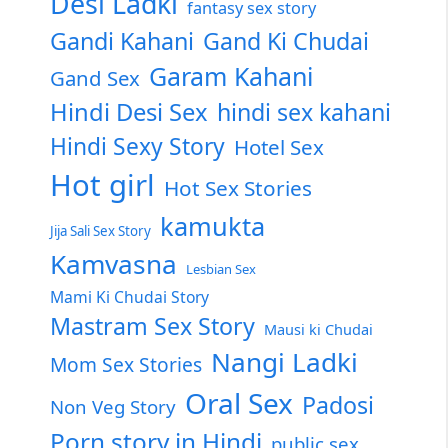
Desi Ladki
fantasy sex story
Gandi Kahani
Gand Ki Chudai
Garam Kahani
Gand Sex
Hindi Desi Sex
hindi sex kahani
Hindi Sexy Story
Hotel Sex
Hot girl
Hot Sex Stories
kamukta
Jija Sali Sex Story
Kamvasna
Lesbian Sex
Mami Ki Chudai Story
Mastram Sex Story
Mausi ki Chudai
Nangi Ladki
Mom Sex Stories
Oral Sex
Padosi
Non Veg Story
Porn story in Hindi
public sex