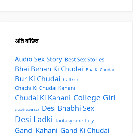
अति वांछित
Audio Sex Story
Best Sex Stories
Bhai Behan Ki Chudai
Bua Ki Chudai
Bur Ki Chudai
Call Girl
Chachi Ki Chudai Kahani
College Girl
Chudai Ki Kahani
Desi Bhabhi Sex
crossdresser sex
Desi Ladki
fantasy sex story
Gandi Kahani
Gand Ki Chudai