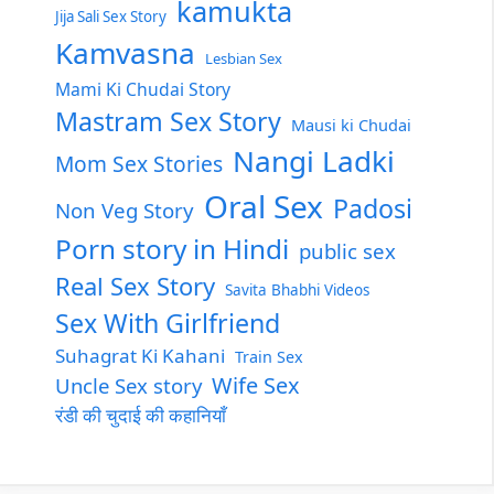
kamukta
Jija Sali Sex Story
Kamvasna
Lesbian Sex
Mami Ki Chudai Story
Mastram Sex Story
Mausi ki Chudai
Nangi Ladki
Mom Sex Stories
Oral Sex
Padosi
Non Veg Story
Porn story in Hindi
public sex
Real Sex Story
Savita Bhabhi Videos
Sex With Girlfriend
Suhagrat Ki Kahani
Train Sex
Wife Sex
Uncle Sex story
रंडी की चुदाई की कहानियाँ