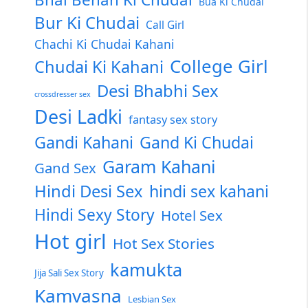
Bua Ki Chudai
Bur Ki Chudai
Call Girl
Chachi Ki Chudai Kahani
College Girl
Chudai Ki Kahani
Desi Bhabhi Sex
crossdresser sex
Desi Ladki
fantasy sex story
Gandi Kahani
Gand Ki Chudai
Garam Kahani
Gand Sex
Hindi Desi Sex
hindi sex kahani
Hindi Sexy Story
Hotel Sex
Hot girl
Hot Sex Stories
kamukta
Jija Sali Sex Story
Kamvasna
Lesbian Sex