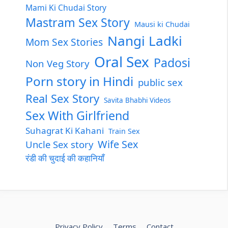
Mami Ki Chudai Story
Mastram Sex Story
Mausi ki Chudai
Nangi Ladki
Mom Sex Stories
Oral Sex
Padosi
Non Veg Story
Porn story in Hindi
public sex
Real Sex Story
Savita Bhabhi Videos
Sex With Girlfriend
Suhagrat Ki Kahani
Train Sex
Wife Sex
Uncle Sex story
रंडी की चुदाई की कहानियाँ
Privacy Policy
Terms
Contact