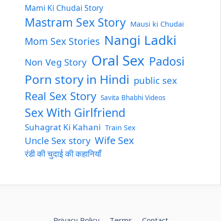
Mami Ki Chudai Story
Mastram Sex Story
Mausi ki Chudai
Nangi Ladki
Mom Sex Stories
Oral Sex
Padosi
Non Veg Story
Porn story in Hindi
public sex
Real Sex Story
Savita Bhabhi Videos
Sex With Girlfriend
Suhagrat Ki Kahani
Train Sex
Wife Sex
Uncle Sex story
रंडी की चुदाई की कहानियाँ
Privacy Policy
Terms
Contact