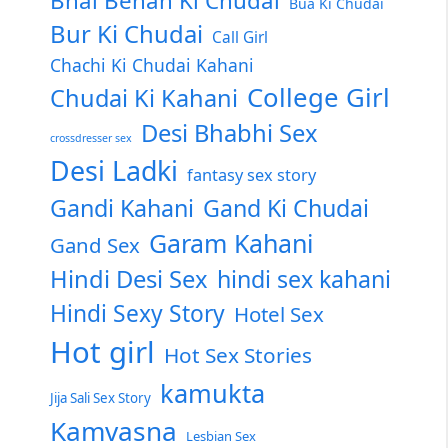
Bhai Behan Ki Chudai
Bua Ki Chudai
Bur Ki Chudai
Call Girl
Chachi Ki Chudai Kahani
College Girl
Chudai Ki Kahani
Desi Bhabhi Sex
crossdresser sex
Desi Ladki
fantasy sex story
Gandi Kahani
Gand Ki Chudai
Garam Kahani
Gand Sex
Hindi Desi Sex
hindi sex kahani
Hindi Sexy Story
Hotel Sex
Hot girl
Hot Sex Stories
kamukta
Jija Sali Sex Story
Kamvasna
Lesbian Sex