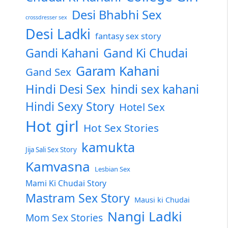
Desi Bhabhi Sex
crossdresser sex
Desi Ladki
fantasy sex story
Gandi Kahani
Gand Ki Chudai
Garam Kahani
Gand Sex
Hindi Desi Sex
hindi sex kahani
Hindi Sexy Story
Hotel Sex
Hot girl
Hot Sex Stories
kamukta
Jija Sali Sex Story
Kamvasna
Lesbian Sex
Mami Ki Chudai Story
Mastram Sex Story
Mausi ki Chudai
Nangi Ladki
Mom Sex Stories