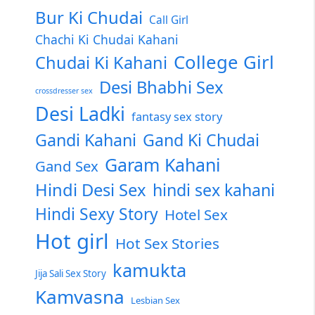
Bur Ki Chudai
Call Girl
Chachi Ki Chudai Kahani
College Girl
Chudai Ki Kahani
Desi Bhabhi Sex
crossdresser sex
Desi Ladki
fantasy sex story
Gandi Kahani
Gand Ki Chudai
Garam Kahani
Gand Sex
Hindi Desi Sex
hindi sex kahani
Hindi Sexy Story
Hotel Sex
Hot girl
Hot Sex Stories
kamukta
Jija Sali Sex Story
Kamvasna
Lesbian Sex