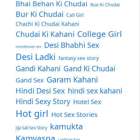
Bhai Behan Ki Chudai
Bua Ki Chudai
Bur Ki Chudai
Call Girl
Chachi Ki Chudai Kahani
College Girl
Chudai Ki Kahani
Desi Bhabhi Sex
crossdresser sex
Desi Ladki
fantasy sex story
Gandi Kahani
Gand Ki Chudai
Garam Kahani
Gand Sex
Hindi Desi Sex
hindi sex kahani
Hindi Sexy Story
Hotel Sex
Hot girl
Hot Sex Stories
kamukta
Jija Sali Sex Story
Kamvasna
Lesbian Sex