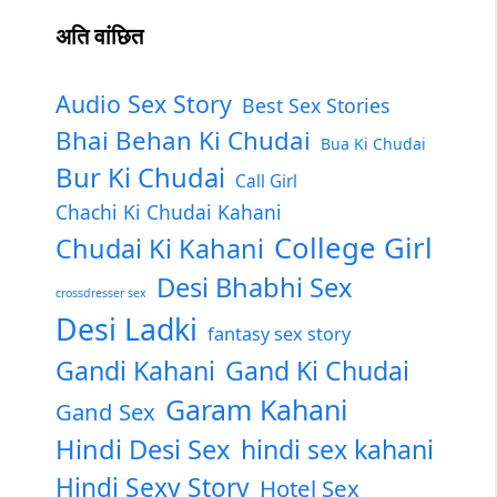
अति वांछित
Audio Sex Story
Best Sex Stories
Bhai Behan Ki Chudai
Bua Ki Chudai
Bur Ki Chudai
Call Girl
Chachi Ki Chudai Kahani
College Girl
Chudai Ki Kahani
Desi Bhabhi Sex
crossdresser sex
Desi Ladki
fantasy sex story
Gandi Kahani
Gand Ki Chudai
Garam Kahani
Gand Sex
Hindi Desi Sex
hindi sex kahani
Hindi Sexy Story
Hotel Sex