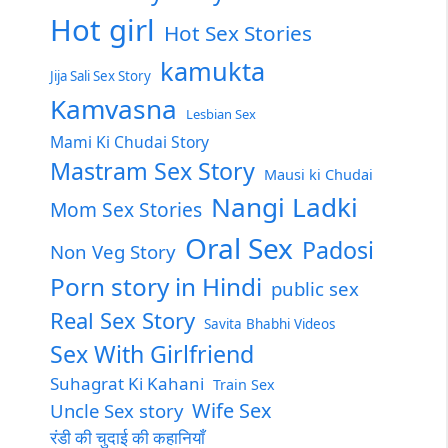
Hot girl
Hot Sex Stories
kamukta
Jija Sali Sex Story
Kamvasna
Lesbian Sex
Mami Ki Chudai Story
Mastram Sex Story
Mausi ki Chudai
Nangi Ladki
Mom Sex Stories
Oral Sex
Padosi
Non Veg Story
Porn story in Hindi
public sex
Real Sex Story
Savita Bhabhi Videos
Sex With Girlfriend
Suhagrat Ki Kahani
Train Sex
Wife Sex
Uncle Sex story
रंडी की चुदाई की कहानियाँ