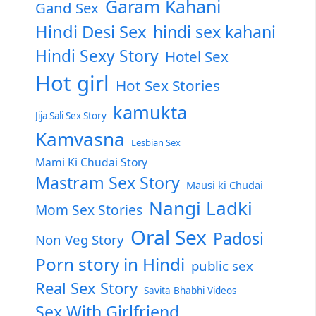
Garam Kahani
Gand Sex
Hindi Desi Sex
hindi sex kahani
Hindi Sexy Story
Hotel Sex
Hot girl
Hot Sex Stories
kamukta
Jija Sali Sex Story
Kamvasna
Lesbian Sex
Mami Ki Chudai Story
Mastram Sex Story
Mausi ki Chudai
Nangi Ladki
Mom Sex Stories
Oral Sex
Padosi
Non Veg Story
Porn story in Hindi
public sex
Real Sex Story
Savita Bhabhi Videos
Sex With Girlfriend