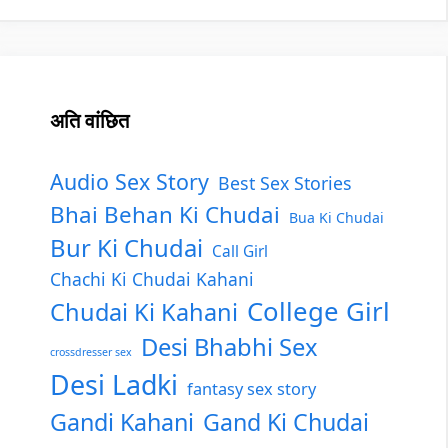
अति वांछित
Audio Sex Story
Best Sex Stories
Bhai Behan Ki Chudai
Bua Ki Chudai
Bur Ki Chudai
Call Girl
Chachi Ki Chudai Kahani
College Girl
Chudai Ki Kahani
Desi Bhabhi Sex
crossdresser sex
Desi Ladki
fantasy sex story
Gandi Kahani
Gand Ki Chudai