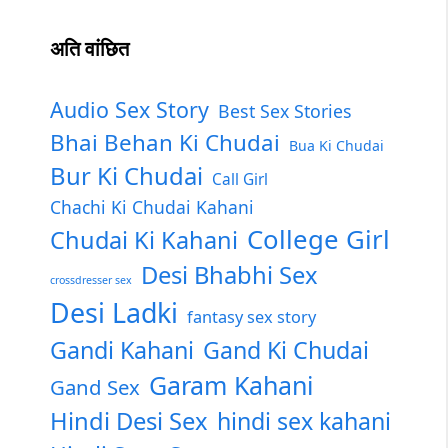
अति वांछित
Audio Sex Story
Best Sex Stories
Bhai Behan Ki Chudai
Bua Ki Chudai
Bur Ki Chudai
Call Girl
Chachi Ki Chudai Kahani
College Girl
Chudai Ki Kahani
Desi Bhabhi Sex
crossdresser sex
Desi Ladki
fantasy sex story
Gandi Kahani
Gand Ki Chudai
Garam Kahani
Gand Sex
Hindi Desi Sex
hindi sex kahani