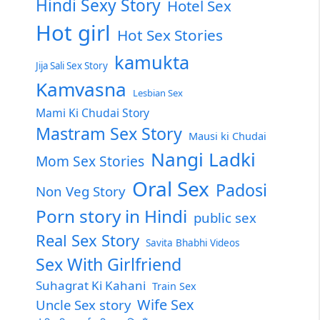
Hindi Sexy Story
Hotel Sex
Hot girl
Hot Sex Stories
kamukta
Jija Sali Sex Story
Kamvasna
Lesbian Sex
Mami Ki Chudai Story
Mastram Sex Story
Mausi ki Chudai
Nangi Ladki
Mom Sex Stories
Oral Sex
Padosi
Non Veg Story
Porn story in Hindi
public sex
Real Sex Story
Savita Bhabhi Videos
Sex With Girlfriend
Suhagrat Ki Kahani
Train Sex
Wife Sex
Uncle Sex story