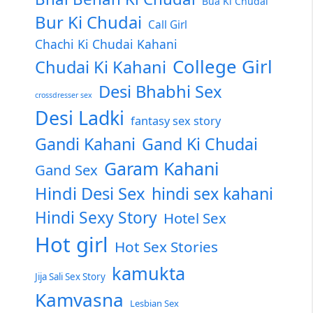
Bua Ki Chudai
Bur Ki Chudai
Call Girl
Chachi Ki Chudai Kahani
College Girl
Chudai Ki Kahani
Desi Bhabhi Sex
crossdresser sex
Desi Ladki
fantasy sex story
Gandi Kahani
Gand Ki Chudai
Garam Kahani
Gand Sex
Hindi Desi Sex
hindi sex kahani
Hindi Sexy Story
Hotel Sex
Hot girl
Hot Sex Stories
kamukta
Jija Sali Sex Story
Kamvasna
Lesbian Sex