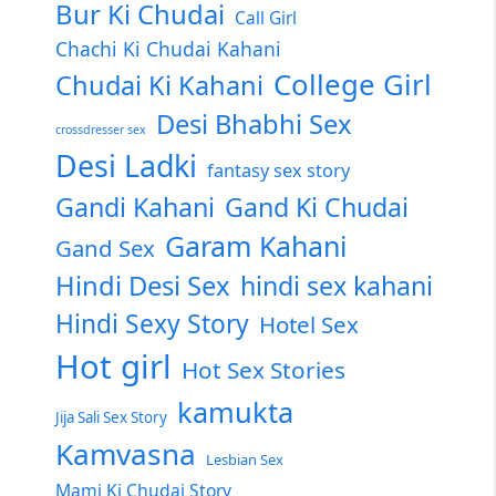
Bur Ki Chudai
Call Girl
Chachi Ki Chudai Kahani
College Girl
Chudai Ki Kahani
Desi Bhabhi Sex
crossdresser sex
Desi Ladki
fantasy sex story
Gandi Kahani
Gand Ki Chudai
Garam Kahani
Gand Sex
Hindi Desi Sex
hindi sex kahani
Hindi Sexy Story
Hotel Sex
Hot girl
Hot Sex Stories
kamukta
Jija Sali Sex Story
Kamvasna
Lesbian Sex
Mami Ki Chudai Story