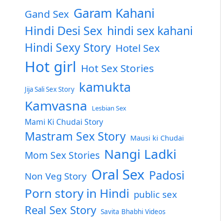
Garam Kahani
Gand Sex
Hindi Desi Sex
hindi sex kahani
Hindi Sexy Story
Hotel Sex
Hot girl
Hot Sex Stories
kamukta
Jija Sali Sex Story
Kamvasna
Lesbian Sex
Mami Ki Chudai Story
Mastram Sex Story
Mausi ki Chudai
Nangi Ladki
Mom Sex Stories
Oral Sex
Padosi
Non Veg Story
Porn story in Hindi
public sex
Real Sex Story
Savita Bhabhi Videos