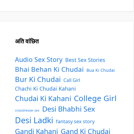
अति वांछित
Audio Sex Story
Best Sex Stories
Bhai Behan Ki Chudai
Bua Ki Chudai
Bur Ki Chudai
Call Girl
Chachi Ki Chudai Kahani
College Girl
Chudai Ki Kahani
Desi Bhabhi Sex
crossdresser sex
Desi Ladki
fantasy sex story
Gandi Kahani
Gand Ki Chudai