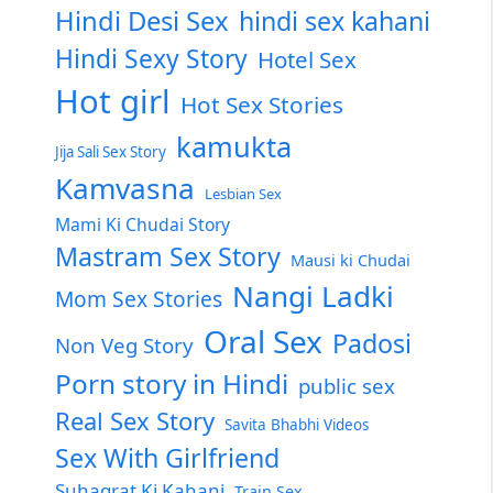
Hindi Desi Sex
hindi sex kahani
Hindi Sexy Story
Hotel Sex
Hot girl
Hot Sex Stories
kamukta
Jija Sali Sex Story
Kamvasna
Lesbian Sex
Mami Ki Chudai Story
Mastram Sex Story
Mausi ki Chudai
Nangi Ladki
Mom Sex Stories
Oral Sex
Padosi
Non Veg Story
Porn story in Hindi
public sex
Real Sex Story
Savita Bhabhi Videos
Sex With Girlfriend
Suhagrat Ki Kahani
Train Sex