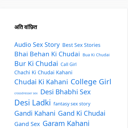
अति वांछित
Audio Sex Story
Best Sex Stories
Bhai Behan Ki Chudai
Bua Ki Chudai
Bur Ki Chudai
Call Girl
Chachi Ki Chudai Kahani
College Girl
Chudai Ki Kahani
Desi Bhabhi Sex
crossdresser sex
Desi Ladki
fantasy sex story
Gandi Kahani
Gand Ki Chudai
Garam Kahani
Gand Sex