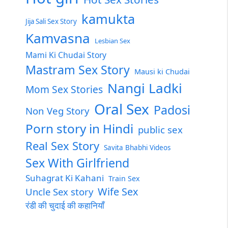
kamukta
Jija Sali Sex Story
Kamvasna
Lesbian Sex
Mami Ki Chudai Story
Mastram Sex Story
Mausi ki Chudai
Nangi Ladki
Mom Sex Stories
Oral Sex
Padosi
Non Veg Story
Porn story in Hindi
public sex
Real Sex Story
Savita Bhabhi Videos
Sex With Girlfriend
Suhagrat Ki Kahani
Train Sex
Wife Sex
Uncle Sex story
रंडी की चुदाई की कहानियाँ