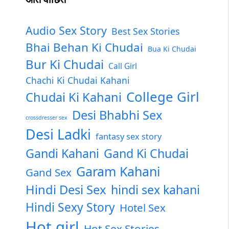
Audio Sex Story
Best Sex Stories
Bhai Behan Ki Chudai
Bua Ki Chudai
Bur Ki Chudai
Call Girl
Chachi Ki Chudai Kahani
College Girl
Chudai Ki Kahani
Desi Bhabhi Sex
crossdresser sex
Desi Ladki
fantasy sex story
Gandi Kahani
Gand Ki Chudai
Garam Kahani
Gand Sex
Hindi Desi Sex
hindi sex kahani
Hindi Sexy Story
Hotel Sex
Hot girl
Hot Sex Stories