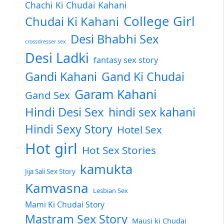
Chachi Ki Chudai Kahani
College Girl
Chudai Ki Kahani
Desi Bhabhi Sex
crossdresser sex
Desi Ladki
fantasy sex story
Gandi Kahani
Gand Ki Chudai
Garam Kahani
Gand Sex
Hindi Desi Sex
hindi sex kahani
Hindi Sexy Story
Hotel Sex
Hot girl
Hot Sex Stories
kamukta
Jija Sali Sex Story
Kamvasna
Lesbian Sex
Mami Ki Chudai Story
Mastram Sex Story
Mausi ki Chudai