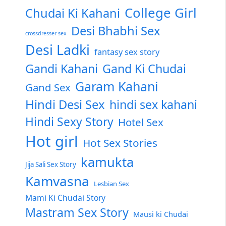
College Girl
Chudai Ki Kahani
Desi Bhabhi Sex
crossdresser sex
Desi Ladki
fantasy sex story
Gandi Kahani
Gand Ki Chudai
Garam Kahani
Gand Sex
Hindi Desi Sex
hindi sex kahani
Hindi Sexy Story
Hotel Sex
Hot girl
Hot Sex Stories
kamukta
Jija Sali Sex Story
Kamvasna
Lesbian Sex
Mami Ki Chudai Story
Mastram Sex Story
Mausi ki Chudai