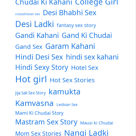
College Girl
Chudai Ki Kahani
Desi Bhabhi Sex
crossdresser sex
Desi Ladki
fantasy sex story
Gandi Kahani
Gand Ki Chudai
Garam Kahani
Gand Sex
Hindi Desi Sex
hindi sex kahani
Hindi Sexy Story
Hotel Sex
Hot girl
Hot Sex Stories
kamukta
Jija Sali Sex Story
Kamvasna
Lesbian Sex
Mami Ki Chudai Story
Mastram Sex Story
Mausi ki Chudai
Nangi Ladki
Mom Sex Stories