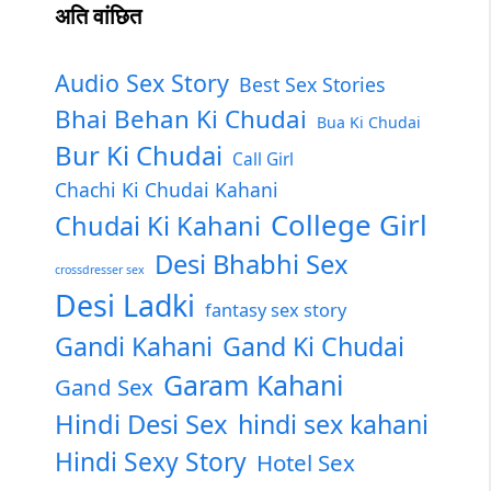
अति वांछित
Audio Sex Story
Best Sex Stories
Bhai Behan Ki Chudai
Bua Ki Chudai
Bur Ki Chudai
Call Girl
Chachi Ki Chudai Kahani
College Girl
Chudai Ki Kahani
Desi Bhabhi Sex
crossdresser sex
Desi Ladki
fantasy sex story
Gandi Kahani
Gand Ki Chudai
Garam Kahani
Gand Sex
Hindi Desi Sex
hindi sex kahani
Hindi Sexy Story
Hotel Sex