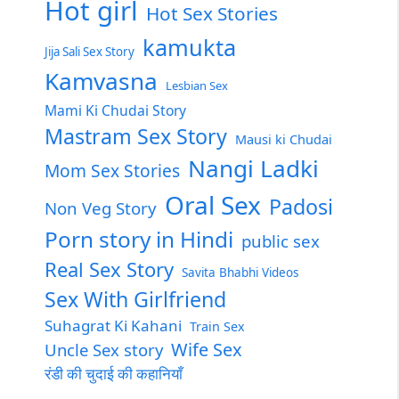
Hot girl
Hot Sex Stories
kamukta
Jija Sali Sex Story
Kamvasna
Lesbian Sex
Mami Ki Chudai Story
Mastram Sex Story
Mausi ki Chudai
Nangi Ladki
Mom Sex Stories
Oral Sex
Padosi
Non Veg Story
Porn story in Hindi
public sex
Real Sex Story
Savita Bhabhi Videos
Sex With Girlfriend
Suhagrat Ki Kahani
Train Sex
Wife Sex
Uncle Sex story
रंडी की चुदाई की कहानियाँ